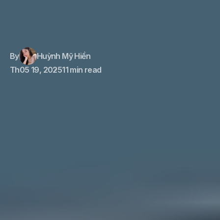
By
Huỳnh Mỹ Hiền
Th05 19, 2025
11 min read