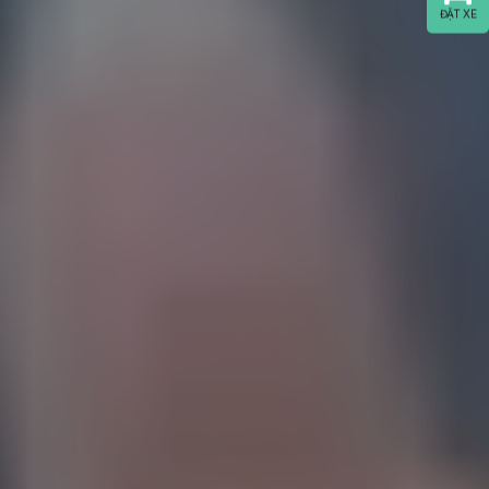
ĐẶT XE