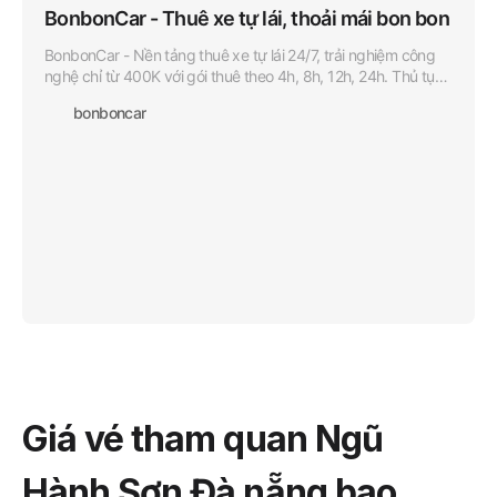
BonbonCar - Thuê xe tự lái, thoải mái bon bon
BonbonCar - Nền tảng thuê xe tự lái 24/7, trải nghiệm công
nghệ chỉ từ 400K với gói thuê theo 4h, 8h, 12h, 24h. Thủ tục
đơn giản, xe chất lượng.
bonboncar
Giá vé tham quan Ngũ
Hành Sơn Đà nẵng bao