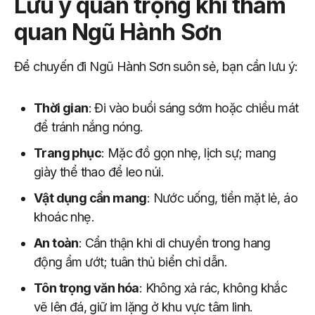
Lưu ý quan trọng khi tham
quan Ngũ Hành Sơn
Để chuyến đi Ngũ Hành Sơn suôn sẻ, bạn cần lưu ý:
Thời gian
: Đi vào buổi sáng sớm hoặc chiều mát
để tránh nắng nóng.
Trang phục
: Mặc đồ gọn nhẹ, lịch sự; mang
giày thể thao để leo núi.
Vật dụng cần mang
: Nước uống, tiền mặt lẻ, áo
khoác nhẹ.
An toàn
: Cẩn thận khi di chuyển trong hang
động ẩm ướt; tuân thủ biển chỉ dẫn.
Tôn trọng văn hóa
: Không xả rác, không khắc
vẽ lên đá, giữ im lặng ở khu vực tâm linh.