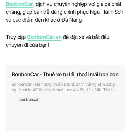
BonbonCar
, dịch vụ chuyên nghiệp với giá cả phải
chăng, giúp bạn dễ dàng chinh phục Ngũ Hành Sơn
và các điểm đến khác ở Đà Nẵng.
Truy cập
BonbonCar.vn
để đặt xe và bắt đầu
chuyến đi của bạn!
BonbonCar - Thuê xe tự lái, thoải mái bon bon
BonbonCar - Nền tảng thuê xe tự lái 24/7, trải nghiệm công
nghệ chỉ từ 400K với gói thuê theo 4h, 8h, 12h, 24h. Thủ tục
đơn giản, xe chất lượng.
bonboncar