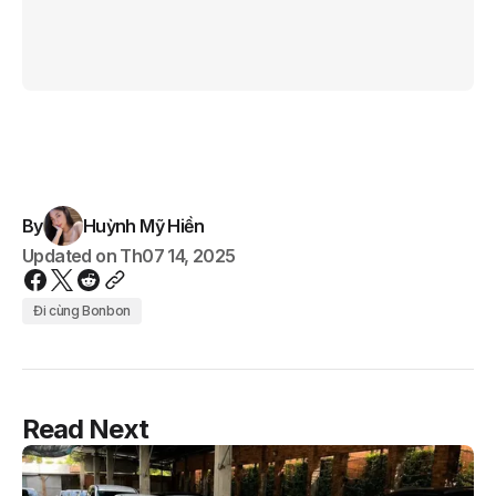
By
Huỳnh Mỹ Hiền
Updated on
Th07 14, 2025
Đi cùng Bonbon
Read Next