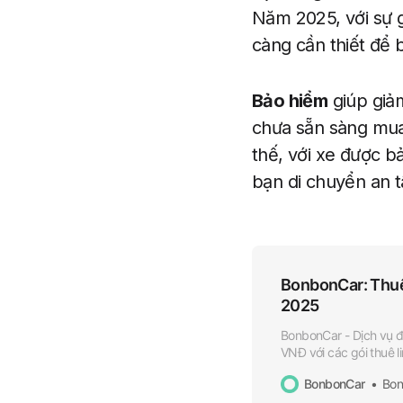
Năm 2025, với sự g
càng cần thiết để 
Bảo hiểm
giúp giả
chưa sẵn sàng mua 
thế, với xe được b
bạn di chuyển an 
BonbonCar: Thuê 
2025
BonbonCar - Dịch vụ đ
VNĐ với các gói thuê l
sẽ, an toàn!
BonbonCar
Bon