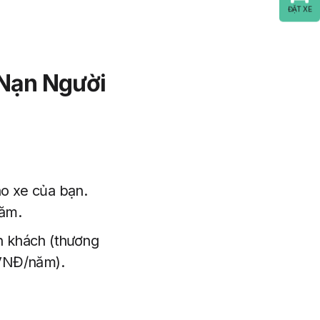
ĐẶT XE
 Nạn Người
ho xe của bạn.
năm.
nh khách (thương
 VNĐ/năm).