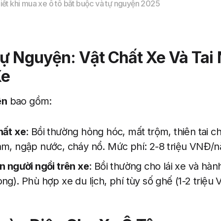
hiết khi mua xe ô tô bắt buộc và tự nguyện 2025
ự Nguyện: Vật Chất Xe Và Tai
Xe
ện
bao gồm:
hất xe
: Bồi thường hỏng hóc, mất trộm, thiên tai c
ạm, ngập nước, cháy nổ. Mức phí: 2-8 triệu VNĐ/
n người ngồi trên xe
: Bồi thường cho lái xe và hà
ng). Phù hợp xe du lịch, phí tùy số ghế (1-2 triệu