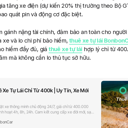
ia tăng xe điện (dự kiến 20% thị trường theo Bộ 
bao quát pin và động cơ đặc biệt.
m gánh nặng tài chính, đảm bảo an toàn cho người
xe và lo chi phí bảo hiểm,
thuê xe tự lái Bonbon
ảo hiểm đầy đủ, giá
thuê xe tự lái
hợp lý chỉ từ 400
tâm mà không cần lo thủ tục sở hữu.
Xe Tự Lái Chỉ Từ 400k | Uy Tín, Xe Mới
ặt xe thông minh chủ động 24/7, giá chỉ từ 400.000
inh hoạt 4h, 8h, 24h. Cam kết cung cấp xe đời mới, sạch
bonCar