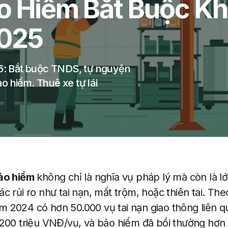
o Hiểm Bắt Buộc Kh
2025
25: Bắt buộc TNDS, tự nguyện
ảo hiểm. Thuê xe tự lái
ảo hiểm
không chỉ là nghĩa vụ pháp lý mà còn là lớ
c rủi ro như tai nạn, mất trộm, hoặc thiên tai. Th
 2024 có hơn 50.000 vụ tai nạn giao thông liên qu
-200 triệu VNĐ/vụ, và bảo hiểm đã bồi thường hơn