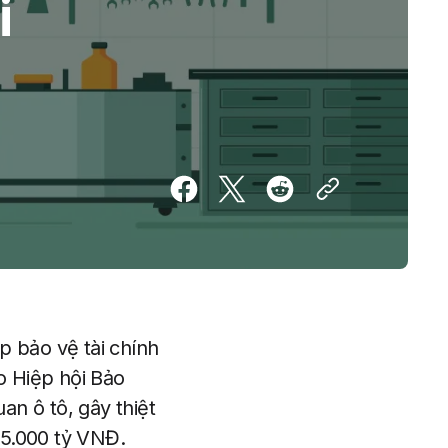
i
p bảo vệ tài chính
eo Hiệp hội Bảo
an ô tô, gây thiệt
 5.000 tỷ VNĐ.