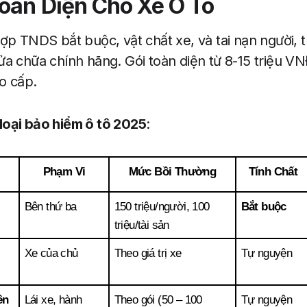
oàn Diện Cho Xe Ô Tô
hợp TNDS bắt buộc, vật chất xe, và tai nạn người,
ửa chữa chính hãng. Gói toàn diện từ 8-15 triệu 
o cấp.
loại bảo hiểm ô tô 2025
:
Phạm Vi
Mức Bồi Thường
Tính Chất
Bên thứ ba
150 triệu/người, 100 
Bắt buộc
triệu/tài sản
Xe của chủ
Theo giá trị xe
Tự nguyện
n 
Lái xe, hành 
Theo gói (50 – 100 
Tự nguyện