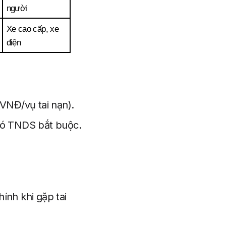
người
Xe cao cấp, xe 
điện
 VNĐ/vụ tai nạn).
có TNDS bắt buộc.
ính khi gặp tai