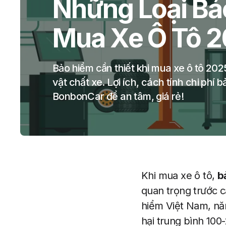
Những Loại Bả
Mua Xe Ô Tô 
Bảo hiểm cần thiết khi mua xe ô tô 20
vật chất xe. Lợi ích, cách tính chi phí b
BonbonCar để an tâm, giá rẻ!
Khi mua xe ô tô,
b
quan trọng trước cá
hiểm Việt Nam, năm
hại trung bình 100