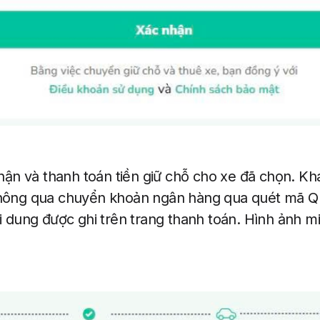
ận và thanh toán tiền giữ chỗ cho xe đã chọn. K
 thông qua chuyển khoản ngân hàng qua quét mã Q
nội dung được ghi trên trang thanh toán. Hình ảnh 