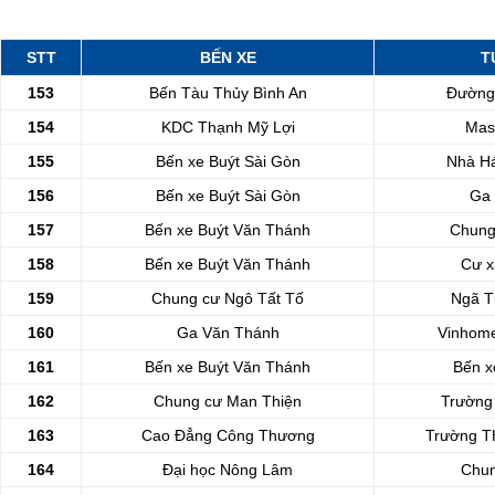
STT
BẾN XE
T
153
Bến Tàu Thủy Bình An
Đường
154
KDC Thạnh Mỹ Lợi
Mas
155
Bến xe Buýt Sài Gòn
Nhà H
156
Bến xe Buýt Sài Gòn
Ga
157
Bến xe Buýt Văn Thánh
Chung
158
Bến xe Buýt Văn Thánh
Cư x
159
Chung cư Ngô Tất Tố
Ngã T
160
Ga Văn Thánh
Vinhome
161
Bến xe Buýt Văn Thánh
Bến x
162
Chung cư Man Thiện
Trường
163
Cao Đẳng Công Thương
Trường T
164
Đại học Nông Lâm
Chun