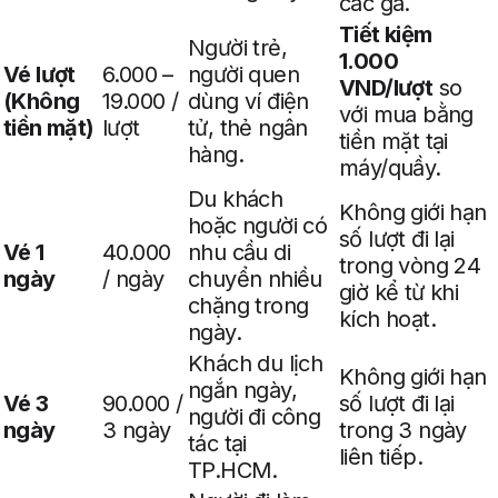
các ga.
Tiết kiệm
Người trẻ,
1.000
Vé lượt
6.000 –
người quen
VND/lượt
so
(Không
19.000 /
dùng ví điện
với mua bằng
tiền mặt)
lượt
tử, thẻ ngân
tiền mặt tại
hàng.
máy/quầy.
Du khách
Không giới hạn
hoặc người có
số lượt đi lại
Vé 1
40.000
nhu cầu di
trong vòng 24
ngày
/ ngày
chuyển nhiều
giờ kể từ khi
chặng trong
kích hoạt.
ngày.
Khách du lịch
Không giới hạn
ngắn ngày,
Vé 3
90.000 /
số lượt đi lại
người đi công
ngày
3 ngày
trong 3 ngày
tác tại
liên tiếp.
TP.HCM.