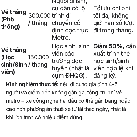
Người đi làm,
cư dân có lộ
Tối ưu chi phí
Vé tháng
300.000
trình di
tối đa, không
(Phổ
/ tháng
chuyển cố
giới hạn số lượt
thông)
định dọc trục
đi trong tháng.
Metro.
Học sinh, sinh
Giảm 50%
, cần
Vé tháng
viên các
xuất trình thẻ
(Học
150.000
trường dọc
học sinh/sinh
sinh/Sinh
/ tháng
tuyến (nhất là
viên hợp lệ khi
viên)
cụm ĐHQG).
đăng ký.
Kinh nghiệm thực tế:
nếu đi cùng gia đình 4–5
người và điểm đến không gần ga, tổng chi phí vé
metro + xe công nghệ hai đầu có thể gần bằng hoặc
cao hơn phương án thuê xe tự lái theo ngày, nhất là
khi lịch trình có nhiều điểm dừng.