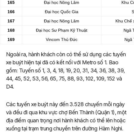
165
Đại học Nông Lâm
Khu C
166
Đại học Quốc Gia
S
167
Đại học Nông Lâm
Khu Chế x
168
Đại học Sư Phạm Kỹ Thuật
Ngã T
169
Vincom Thủ Đức
Ngã 
Ngoài ra, hành khách còn có thể sử dụng các tuyến
xe buýt hiện tại đã có kết nối với Metro số 1. Bao
gồm: Tuyến số 1, 3, 4, 18, 19, 20, 31, 34, 36, 38, 39,
44, 45, 52, 53, 56, 65, 75, 88, 93, 102, 109, 152 và
D4.
Các tuyến xe buýt này đến 3.528 chuyến mỗi ngày
và đều đi qua khu vực chợ Bến Thành (Quận 1), một
địa điểm quan trọng nơi hành khách có thể lên hoặc
xuống tại trạm trung chuyển trên đường Hàm Nghi.