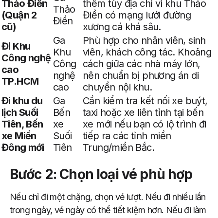
Thảo Điền
thêm tùy địa chỉ vì khu Thảo
Thảo
(Quận 2
Điền có mạng lưới đường
Điền
cũ)
xương cá khá sâu.
Ga
Phù hợp cho nhân viên, sinh
Đi Khu
Khu
viên, khách công tác. Khoảng
Công nghệ
Công
cách giữa các nhà máy lớn,
cao
nghệ
nên chuẩn bị phương án di
TP.HCM
cao
chuyển nội khu.
Đi khu du
Ga
Cần kiểm tra kết nối xe buýt,
lịch Suối
Bến
taxi hoặc xe liên tỉnh tại bến
Tiên, Bến
xe
xe mới nếu bạn có lộ trình đi
xe Miền
Suối
tiếp ra các tỉnh miền
Đông mới
Tiên
Trung/miền Bắc.
Bước 2: Chọn loại vé phù hợp
Nếu chỉ đi một chặng, chọn vé lượt. Nếu đi nhiều lần
trong ngày, vé ngày có thể tiết kiệm hơn. Nếu đi làm