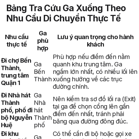
Bảng Tra Cứu Ga Xuống Theo
Nhu Cầu Di Chuyển Thực Tế
Ga
Nhu cầu
Lưu ý quan trọng cho hành
phù
thực tế
khách
hợp
Phù hợp nếu điểm đến nằm
Đi chợ Bến
Ga
quanh khu trung tâm. Ga
Thành,
Bến
ngầm lớn nhất, có nhiều lối lên
trung tâm
Thành
xuống hướng về các trục
Quận 1
đường chính.
Đi Nhà hát
Ga
Nên kiểm tra sơ đồ lối ra (Exit)
Thành
Nhà
tại ga để chọn cổng lên gần
phố, phố đi
hát
điểm đến nhất, tránh phải
bộ Nguyễn
Thành
băng qua đường đông đúc.
Huệ
phố
Đi khu
Có thể cần đi bộ hoặc gọi xe
Ga