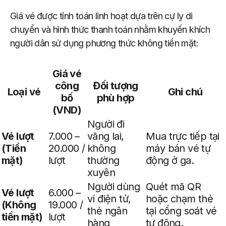
Giá vé được tính toán linh hoạt dựa trên cự ly di
chuyển và hình thức thanh toán nhằm khuyến khích
người dân sử dụng phương thức không tiền mặt:
Giá vé
công
Đối tượng
Loại vé
Ghi chú
bố
phù hợp
(VND)
Người đi
Vé lượt
7.000 –
vãng lai,
Mua trực tiếp tại
(Tiền
20.000 /
không
máy bán vé tự
mặt)
lượt
thường
động ở ga.
xuyên
Người dùng
Quét mã QR
Vé lượt
6.000 –
ví điện tử,
hoặc chạm thẻ
(Không
19.000 /
thẻ ngân
tại cổng soát vé
tiền mặt)
lượt
hàng
tự động.