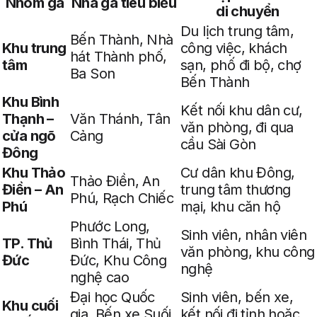
Nhóm ga
Nhà ga tiêu biểu
di chuyển
Du lịch trung tâm,
Bến Thành, Nhà
Khu trung
công việc, khách
hát Thành phố,
tâm
sạn, phố đi bộ, chợ
Ba Son
Bến Thành
Khu Bình
Kết nối khu dân cư,
Thạnh –
Văn Thánh, Tân
văn phòng, đi qua
cửa ngõ
Cảng
cầu Sài Gòn
Đông
Khu Thảo
Cư dân khu Đông,
Thảo Điền, An
Điền – An
trung tâm thương
Phú, Rạch Chiếc
Phú
mại, khu căn hộ
Phước Long,
Sinh viên, nhân viên
TP. Thủ
Bình Thái, Thủ
văn phòng, khu công
Đức
Đức, Khu Công
nghệ
nghệ cao
Đại học Quốc
Sinh viên, bến xe,
Khu cuối
gia, Bến xe Suối
kết nối đi tỉnh hoặc