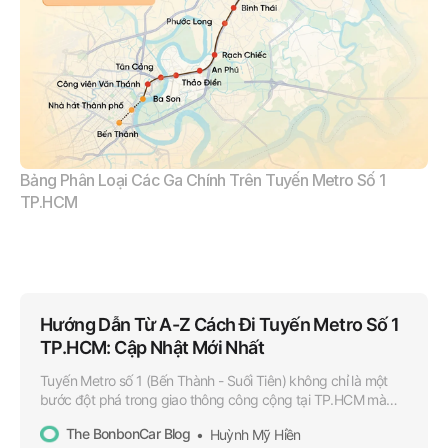
Bảng Phân Loại Các Ga Chính Trên Tuyến Metro Số 1 
TP.HCM
Hướng Dẫn Từ A-Z Cách Đi Tuyến Metro Số 1
TP.HCM: Cập Nhật Mới Nhất
Tuyến Metro số 1 (Bến Thành - Suối Tiên) không chỉ là một
bước đột phá trong giao thông công cộng tại TP.HCM mà
còn là biểu tượng của sự hiện đại và tiện nghi. Để tận dụng
The BonbonCar Blog
Huỳnh Mỹ Hiền
tối đa lợi ích của tuyến Metro này, hãy cùng khám