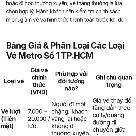
hoặc đi học thường xuyên, vé tháng thường là lựa
chọn hợp lý. Hành khách nên kiểm tra chính sách
miễn, giảm vé và hình thức thanh toán trước khi đi.
Bảng Giá & Phân Loại Các Loại
Vé Metro Số 1 TP.HCM
Giá vé
Phù hợp với
chính
Ghi chú quan
Loại vé
đối tượng
thức
trọng
nào?
(VND)
Giá vé thay đổi
Người đi một
tăng dần theo
Vé lượt
7.000 –
chặng, khách
cự ly/quãng
(Tiền
20.000 /
vãng lai hoặc
đường di
mặt)
lượt
không đi
chuyển giữa
thường xuyên.