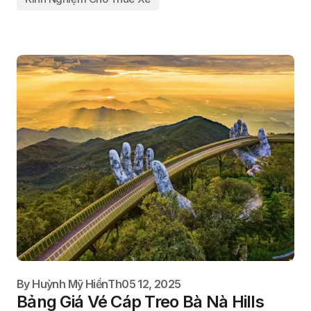
By
Huỳnh Mỹ Hiền
Th05 12, 2025
Bảng Giá Vé Cáp Treo Bà Nà Hills