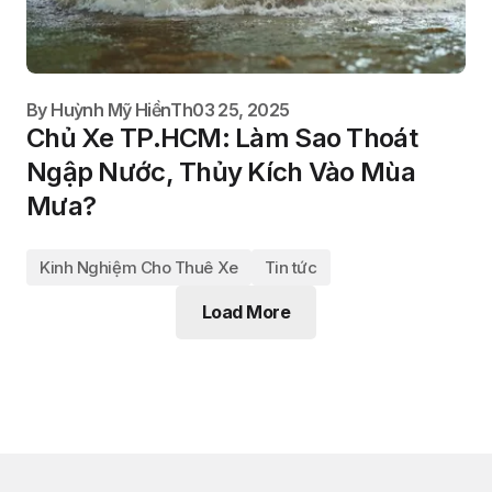
By
Huỳnh Mỹ Hiền
Th03 25, 2025
Chủ Xe TP.HCM: Làm Sao Thoát
Ngập Nước, Thủy Kích Vào Mùa
Mưa?
Kinh Nghiệm Cho Thuê Xe
Tin tức
Load More