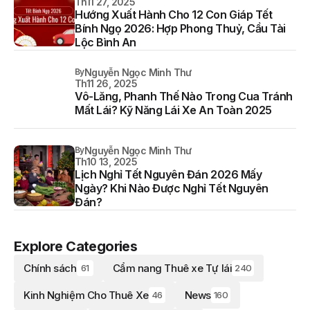
Th11 27, 2025
Hướng Xuất Hành Cho 12 Con Giáp Tết
Bính Ngọ 2026: Hợp Phong Thuỷ, Cầu Tài
Lộc Bình An
By
Nguyễn Ngọc Minh Thư
Th11 26, 2025
Vô-Lăng, Phanh Thế Nào Trong Cua Tránh
Mất Lái? Kỹ Năng Lái Xe An Toàn 2025
By
Nguyễn Ngọc Minh Thư
Th10 13, 2025
Lịch Nghỉ Tết Nguyên Đán 2026 Mấy
Ngày? Khi Nào Được Nghỉ Tết Nguyên
Đán?
Explore Categories
Chính sách
Cẩm nang Thuê xe Tự lái
61
240
Kinh Nghiệm Cho Thuê Xe
News
46
160