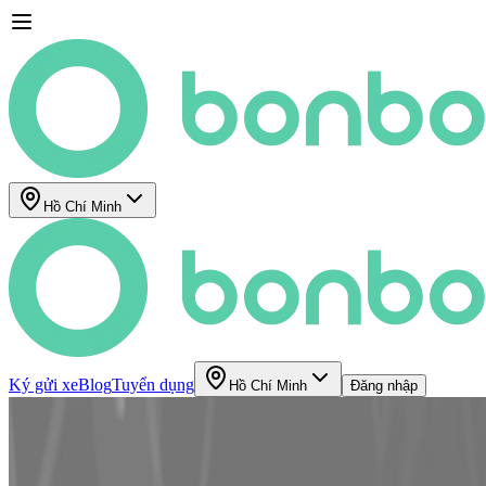
Hồ Chí Minh
Ký gửi xe
Blog
Tuyển dụng
Hồ Chí Minh
Đăng nhập