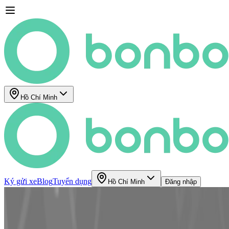
Hồ Chí Minh
Ký gửi xe
Blog
Tuyển dụng
Hồ Chí Minh
Đăng nhập