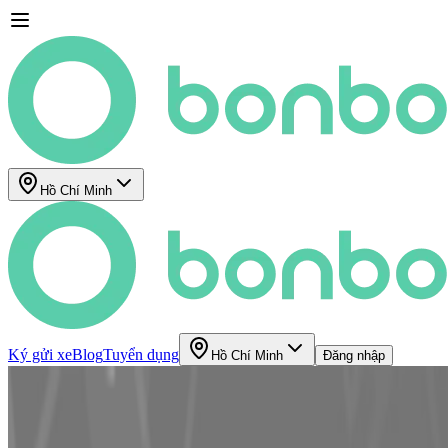
Hồ Chí Minh
Ký gửi xe
Blog
Tuyển dụng
Hồ Chí Minh
Đăng nhập