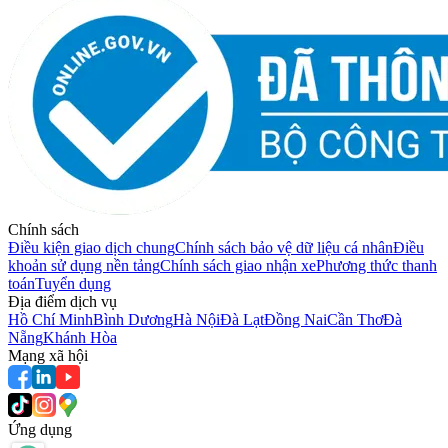
Chính sách
Điều kiện giao dịch chung
Chính sách bảo vệ dữ liệu cá nhân
Điều
khoản sử dụng nền tảng
Chính sách giao nhận xe
Phương thức thanh
toán
Tuyển dụng
Địa điểm dịch vụ
Hồ Chí Minh
Bình Dương
Hà Nội
Đà Lạt
Đồng Nai
Cần Thơ
Đà
Nẵng
Khánh Hòa
Mạng xã hội
Ứng dụng