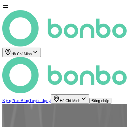
Hồ Chí Minh
Ký gửi xe
Blog
Tuyển dụng
Hồ Chí Minh
Đăng nhập