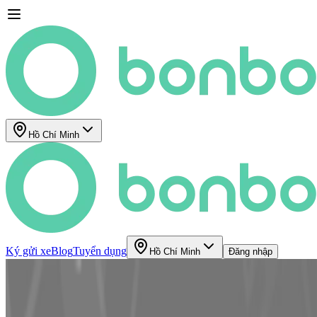
Hồ Chí Minh
Ký gửi xe
Blog
Tuyển dụng
Hồ Chí Minh
Đăng nhập