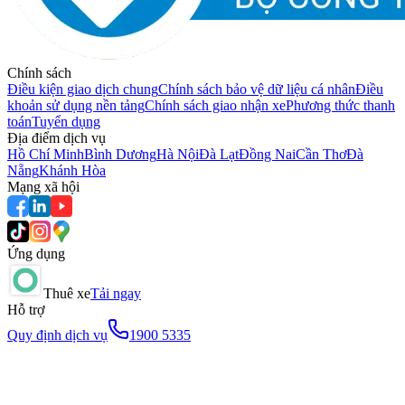
Chính sách
Điều kiện giao dịch chung
Chính sách bảo vệ dữ liệu cá nhân
Điều
khoản sử dụng nền tảng
Chính sách giao nhận xe
Phương thức thanh
toán
Tuyển dụng
Địa điểm dịch vụ
Hồ Chí Minh
Bình Dương
Hà Nội
Đà Lạt
Đồng Nai
Cần Thơ
Đà
Nẵng
Khánh Hòa
Mạng xã hội
Ứng dụng
Thuê xe
Tải ngay
Hỗ trợ
Quy định dịch vụ
1900 5335