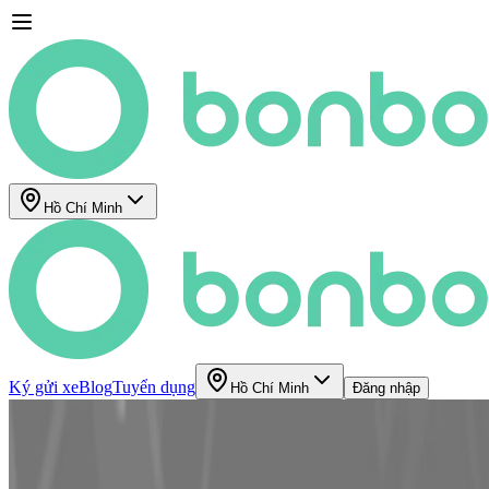
Hồ Chí Minh
Ký gửi xe
Blog
Tuyển dụng
Hồ Chí Minh
Đăng nhập