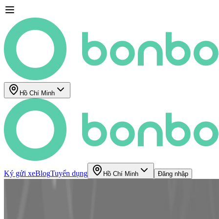
Hồ Chí Minh
Ký gửi xe
Blog
Tuyển dụng
Hồ Chí Minh
Đăng nhập